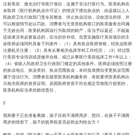
注射美容、激光治疗等医疗项目，这属于非法行医行为。医美机构在
未取得《医疗机构执业许可证》的情况下擅自执业的，由县级以上人
民政府卫生行政部门责令其整改、停止执业活动，没收违法所得，并
可以根据情节处以罚款。消费者与无资质机构签订的医美服务合同属
于无效合同，医美机构因该行为取得的财产，应当予以返还，不能返
还或者没有必要返还的，应当折价补偿。负责实施医疗美容项目的主
诊医师必须同时具备下列条件：（1）具有执业医师资格，经执业医师
注册机关注册；（2）具有从事相关临床学科工作经历；（3）经过医
疗美容专业培训或进修并合格，或已从事医疗美容临床工作1年以上；
（4）省级人民政府卫生行政部门规定的其他条件。医师必须按照注册
的执业地点、执业类别、执业范围执业，未经批准擅自变更执业范围
属于违法行为。消费者在接受医美机构服务前，有权要求医美机构出
示相关医师的资质证明。若因医师资质不符合规定导致医疗损害的，
医美机构应当承担赔偿责任 。
2
我和妻子正在准备离婚，孩子目前不满两周岁。想问，在孩子不满两
周岁的情形下，孩子的抚养权是否必然会判给女方？
解答：依据《民法典》第一千零八十四条第三款以及《最高人民法院