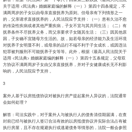
关于适用 <民法典> 婚姻家庭编的解释（一）》第四十四条规定，不
满两周岁的子女以由母亲直接抚养为原则。但母亲有下列情形之一
的，父亲请求直接抚养的，人民法院应予支持：（一）患有久治不愈
的传染性疾病或者其他严重疾病，子女不宜与其共同生活；（二）有
抚养条件不尽抚养义务，而父亲要求子女随其生活；（三）因其他原
因，子女确不宜随母方生活的。故，如若母亲的经济能力及生活环境
对抚养子女明显不利，或母亲的品行不端不利于子女成长，或因违法
犯罪被判服刑不可能抚养子女等等。此外，根据《最高人民法院关于
适用 <民法典> 婚姻家庭编的解释（一）》第四十五条规定，父母双
方协议不满两周岁子女由父亲直接抚养，并对子女健康成长无不利影
响的，人民法院应予支持 。
3
案外人基于以房抵债协议对被执行房产提起案外人异议的，法院通常
会如何处理？
解答：司法实践中，对于案外人与被执行人的债务清偿期届满，在查
封前已经与被执行人签订合法有效的以房抵债协议并实际合法占有被
执行房屋，且不存在规避执行或逃避债务等情形的，法院一般会参照