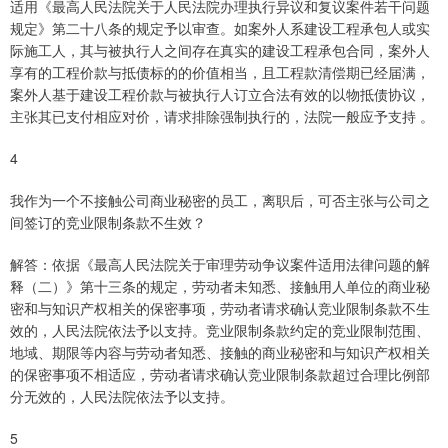
适用《最高人民法院关于人民法院办理执行异议和复议案件若干问题
规定》第二十八条的规定予以审查。如案外人系建设工程承包人或实
际施工人，其与被执行人之间存在真实的建设工程承包合同，案外人
享有的工程价款与抵债标的的价值相当，且工程款清偿期已经届满，
案外人基于建设工程价款与被执行人订立合法有效的以物抵债协议，
主张其已支付相应对价，请求排除强制执行的，法院一般应予支持 。
4
我作为一个不接触公司商业秘密的员工，离职后，可否主张与公司之
间签订的竞业限制条款不生效？
解答：依据《最高人民法院关于审理劳动争议案件适用法律问题的解
释（二）》第十三条的规定，劳动者未知悉、接触用人单位的商业秘
密和与知识产权相关的保密事项，劳动者请求确认竞业限制条款不生
效的，人民法院依法予以支持。竞业限制条款约定的竞业限制范围、
地域、期限等内容与劳动者知悉、接触的商业秘密和与知识产权相关
的保密事项不相适应，劳动者请求确认竞业限制条款超过合理比例部
分无效的，人民法院依法予以支持。
5