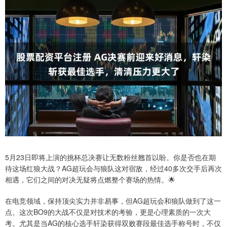
5月23日即将上演的挑杯总决赛让无数粉丝翘首以盼。你是否也在期
待这场红狼大战？AG超玩会与狼队这对宿敌，经过40多次交手后再次
相遇，它们之间的对决无疑将点燃整个赛场的热情。🌟
在电竞领域，保持顶尖实力并非易事，但AG超玩会和狼队做到了这一
点。这次BO9的大战不仅是对技术的考验，更是心理素质的一次大
考。尤其是当AG的核心选手轩染获得双败赛段最佳选手称号时，不仅