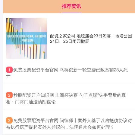
推荐资讯
配资之家公司 地坛庙会23日闭幕，地坛公园
24日、25日闭园撤展
​免费股票配资平台官网 乌称俄新一轮空袭已致基辅28人死
1
亡
​炒股配资开户知识网 非洲杯决赛“勺子点球”失手背后的真
2
相：门将门迪澄清阴谋论
​免费股票配资平台官网 问律师丨案外人基于以房抵债协议对
3
被执行房产提起案外人异议的，法院通常会如何处理？