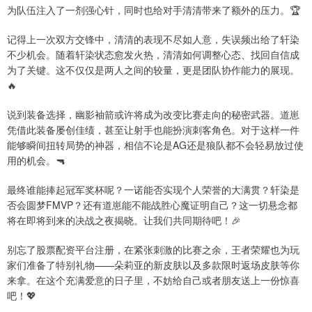
为队伍注入了一剂强心针，同时也给对手清清带来了额外的压力。🏆
记得上一次双方交锋中，清清的表现不尽如人意，失误频出给了轩染
不少机会。随着轩染状态愈发火热，清清如何调整心态、找回自信成
为了关键。这不仅仅是两人之间的较量，更是团队协作能力的展现。
🔥
说到装备选择，幽影袖箭或许将成为改变比赛走向的秘密武器。道崽
凭借此装备屡创佳绩，甚至让射手也能扮演刺客角色。对于这样一件
能够瞬间扭转局势的神器，相信不论是AG还是狼队都不会轻易放过使
用的机会。🔫
最终谁能捧起冠军奖杯呢？一诺能否实现个人荣誉的大满贯？轩染是
否会圆梦FMVP？还有道崽能不能战胜心魔证明自己？这一切悬念都
将在即将到来的决战之夜揭晓。让我们共同期待吧！🎉
别忘了股票配资平台注册，在紧张刺激的比赛之余，王者荣耀也为玩
家们准备了特别礼物——朵莉亚的新皮肤以及多款限时返场皮肤等你
来拿。在这个充满爱意的日子里，不妨给自己或者朋友送上一份惊喜
吧！💖