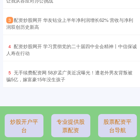
让我从容应对办公挑战
​配资炒股网开 华友钴业上半年净利润增长62% 营收与净利
3
润双创历史新高
​配资炒股网开 学习贯彻党的二十届四中全会精神丨中信保诚
4
人寿在行动
​无手续费配资网 58岁孟广美近况曝光！遭老外男友背叛被
5
骗5亿，嫁富豪15年没生孩子
炒股开户平
专业提供股
股票配资平
台
票配资
台导航