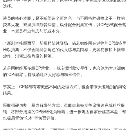
选择。
演员的核心本职，是不断塑造全新角色，与不同搭档碰撞出不一样的
荧幕火花。戏里演绎刻骨深情，戏外配合剧集宣传，以CP形式配合营
业，本就是行业常态与职业本分。
当新剧本接踵而至、新搭档陆续登场，倘若始终困在过往的CP滤镜里
难以抽离，不仅会削弱新角色的代入感与氛围感，更容易被扣上捆绑
炒作、消耗过往热度的标签。
若是同时维系多组CP营业、一味刻意“端水”平衡，也会沦为大众诟病
的“CP诈骗”，持续消耗路人好感与粉丝信任。
事实上，CP解绑有着截然不同的处理方式，也会带来天差地别的舆论
结果。
采取强硬切割、暴力解绑的方式，虽能借着短期争议快速完成粉丝提
纯，将部分摇摆的CP粉转化为唯粉，进一步巩固自家粉丝基本盘，却
也极易背负“忘本”等负面评价。
循序渐进的淡化CP关系，反而更能让理性粉丝坦然接受现实。至少也