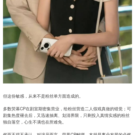
但这份敏感，从来不是粉丝单方面造成的。
多数荧幕CP在剧宣期密集营业，给粉丝营造二人假戏真做的错觉；可
剧集热度褪去后，又迅速抽离、划清界限，只剩投入真情实感的粉丝
独自落空，心生不满也在所难免。
然而不得不承认，对演员而言，荧幕CP解绑，本就是事业发展的必然