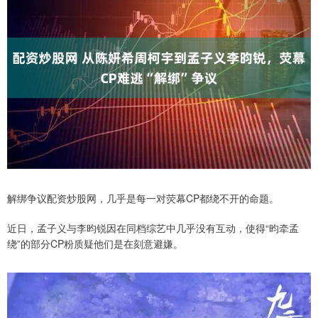
解绑争议配资炒股网，几乎是每一对荧幕CP都绕不开的命题。
近日，孟子义与李昀锐因在同档综艺中几乎没有互动，使得“昀牵孟
绕”的部分CP粉质疑他们是在刻意避嫌。