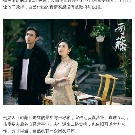
让他们觉得，自己付出的真情实感没有被敷衍与践踏。
例如因《司藤》走红的景甜与张彬彬，宣传期认真营业、真诚互动，
热度褪去后各自经营事业。去年迎来二搭契机，也依旧可以大方合
作、分寸得当，自然收获一众网友好评。