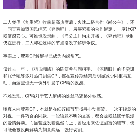
二人凭借《九重紫》收获超高热度后，火速二搭合作《尚公主》，还
一同官宣加盟国民综艺《奔跑吧》。层层紧密的合作绑定，一度让CP
粉倍感安心。可谁也没想到，《尚公主》尚未开播，《奔跑吧》录制
仍在进行，二人却在这样的节点引发了解绑争议。
事实上，荧幕CP解绑早已成为内娱常态。
仅过去一年，《狙击蝴蝶》的陈妍希与周柯宇、《深情眼》的毕雯珺
和张予曦等多对热门剧集CP，都在宣传期结束后明显减少同框与互
动，而这些也无一例外引发了CP粉的反感。
不难发现，CP粉对于艺人解绑的蛛丝马迹格外敏感。
嗑真人向荧幕CP，本就是在细碎细节里找寻心动痕迹。一次不经意的
对视、一件巧合的同款、一段语意不明的文案，都会被粉丝赋予浪漫
的爱情解读。而当营业发糖戛然而止，曾经用来佐证甜蜜的细节，便
可能会被反向解读为刻意疏远、强行切割。