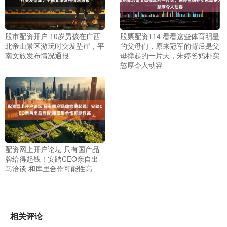
股市配资开户 10岁男孩在广西
股票配资114 看看这些体育明星
北帝山景区游玩时突发坠崖，平
的父母们，原来冠军的背后是父
南文旅发布情况通报
母撑起的一片天，朱婷爸妈朴实
憨厚令人动容
配资网上开户论坛 只有国产品
牌给得起钱！安踏CEO亲自出
马洽谈 和库里合作可能性高
相关评论